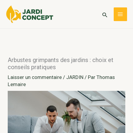
Aller
au
Rechercher
MAI
contenu
ME
Arbustes grimpants des jardins : choix et
conseils pratiques
Laisser un commentaire
/
JARDIN
/ Par
Thomas
Lemaire