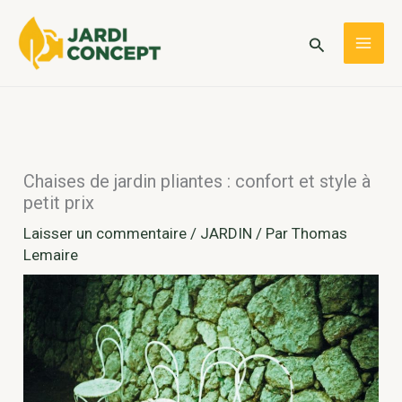
Aller
au
Rechercher
MAI
contenu
ME
Chaises de jardin pliantes : confort et style à
petit prix
Laisser un commentaire
/
JARDIN
/ Par
Thomas
Lemaire