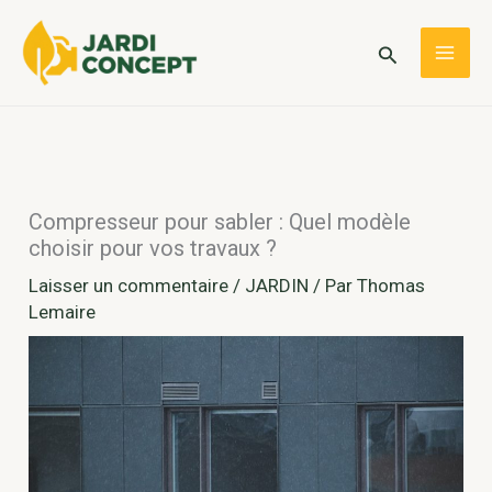
Aller
au
Rechercher
MAI
contenu
ME
Compresseur pour sabler : Quel modèle
choisir pour vos travaux ?
Laisser un commentaire
/
JARDIN
/ Par
Thomas
Lemaire