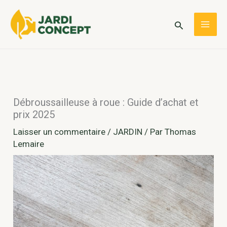
Aller
au
Rechercher
MAI
contenu
ME
Débroussailleuse à roue : Guide d’achat et
prix 2025
Laisser un commentaire
/
JARDIN
/ Par
Thomas
Lemaire