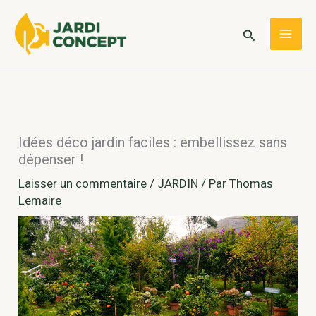
Aller
au
Rechercher
MAI
contenu
ME
Idées déco jardin faciles : embellissez sans
dépenser !
Laisser un commentaire
/
JARDIN
/ Par
Thomas
Lemaire