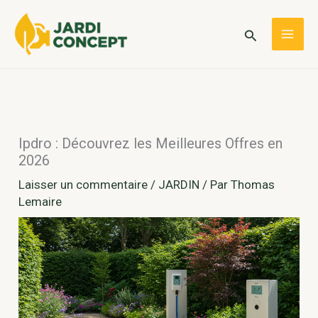
Aller
au
Rechercher
MAI
contenu
ME
Ipdro : Découvrez les Meilleures Offres en
2026
Laisser un commentaire
/
JARDIN
/ Par
Thomas
Lemaire