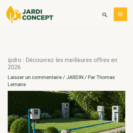
Aller
au
Rechercher
MAI
contenu
ME
ipdro : Découvrez les meilleures offres en
2026
Laisser un commentaire
/
JARDIN
/ Par
Thomas
Lemaire