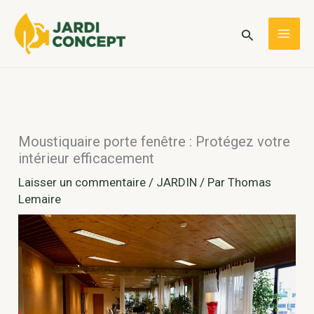
Aller
au
Rechercher
MAI
contenu
ME
Moustiquaire porte fenêtre : Protégez votre
intérieur efficacement
Laisser un commentaire
/
JARDIN
/ Par
Thomas
Lemaire