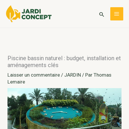
Aller
au
Rechercher
MAI
contenu
ME
Piscine bassin naturel : budget, installation et
aménagements clés
Laisser un commentaire
/
JARDIN
/ Par
Thomas
Lemaire