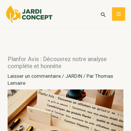
Aller
au
Rechercher
MAI
contenu
ME
Planfor Avis : Découvrez notre analyse
complète et honnête
Laisser un commentaire
/
JARDIN
/ Par
Thomas
Lemaire