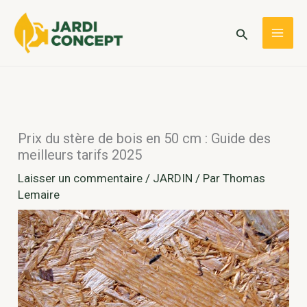
Aller
au
Rechercher
MAI
contenu
ME
Prix du stère de bois en 50 cm : Guide des
meilleurs tarifs 2025
Laisser un commentaire
/
JARDIN
/ Par
Thomas
Lemaire