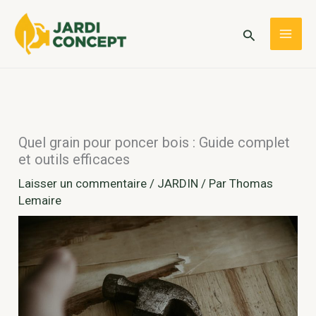
Aller
au
Rechercher
MAI
contenu
ME
Quel grain pour poncer bois : Guide complet
et outils efficaces
Laisser un commentaire
/
JARDIN
/ Par
Thomas
Lemaire