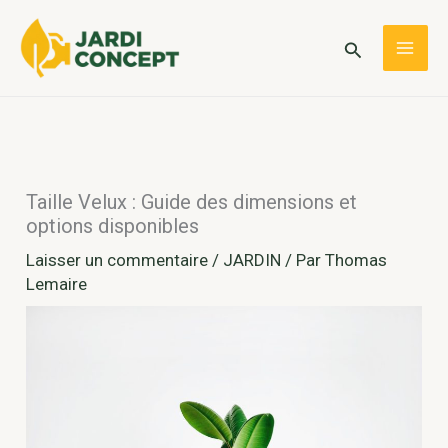
Aller
au
Rechercher
MAI
contenu
ME
Taille Velux : Guide des dimensions et
options disponibles
Laisser un commentaire
/
JARDIN
/ Par
Thomas
Lemaire