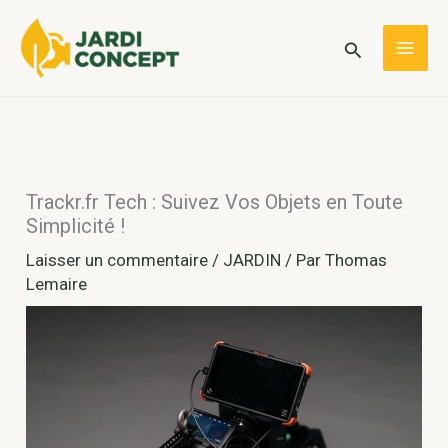
Aller
au
Rechercher
MAI
contenu
ME
Trackr.fr Tech : Suivez Vos Objets en Toute
Simplicité !
Laisser un commentaire
/
JARDIN
/ Par
Thomas
Lemaire