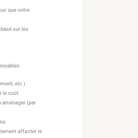
our que votre
 basé sur les
ensables :
ment, etc.).
r le coût.
 à aménager (par
ons.
alement affecter le